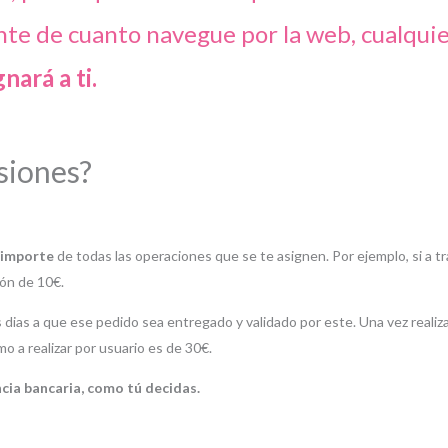
nte de cuanto navegue por la web, cualqui
gnará a ti.
siones?
l importe
de todas las operaciones que se te asignen. Por ejemplo, si a t
ión de 10
€.
 dias a que ese pedido sea entregado y validado por este. Una vez realiz
o a realizar por usuario es de 30
€.
ncia bancaria, como tú decidas.