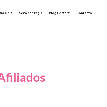
día a día
Sexo con regla
Blog Confort
Contacto
Afiliados