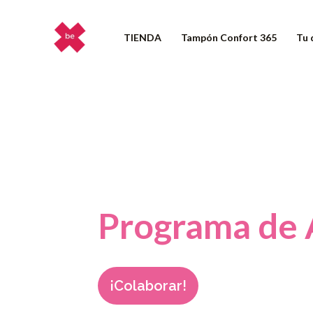
Ir
al
TIENDA
Tampón Confort 365
Tu 
contenido
Programa de 
¡Colaborar!