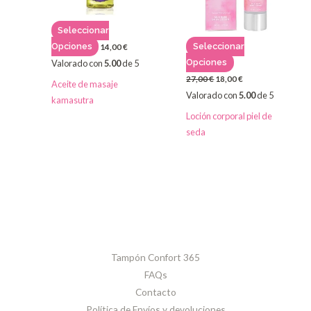
se
se
pueden
pueden
Seleccionar
elegir
elegir
Opciones
Seleccionar
14,00
€
en
en
Opciones
Valorado con
5.00
de 5
la
la
27,00
€
18,00
€
Aceite de masaje
página
página
Valorado con
5.00
de 5
kamasutra
de
de
Loción corporal piel de
producto
producto
seda
Tampón Confort 365
FAQs
Contacto
Política de Envíos y devoluciones