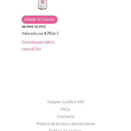
Añadir Al Carrito
16,90
€
10,90
€
Valorado con
4.70
de 5
Desodorante íntimo
natural Dita
Tampón Confort 365
FAQs
Contacto
Política de Envíos y devoluciones
Política de cookies