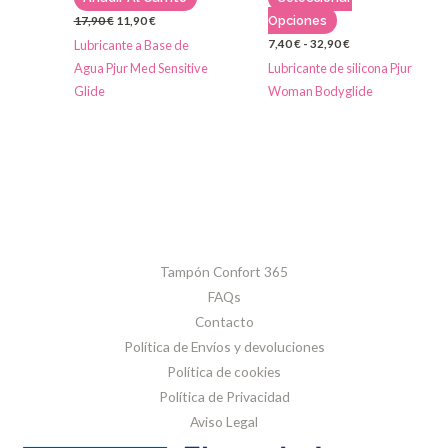
en
Opciones
17,90
€
11,90
€
la
Lubricante a Base de
7,40
€
-
32,90
€
página
Agua Pjur Med Sensitive
Lubricante de silicona Pjur
de
Glide
Woman Bodyglide
producto
Tampón Confort 365
FAQs
Contacto
Política de Envíos y devoluciones
Política de cookies
Política de Privacidad
Aviso Legal