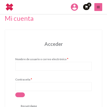
Ir
al
contenido
Mi cuenta
Obligatorio
Obligatorio
Acceder
Nombre de usuario o correo electrónico
*
Contraseña
*
Recuérdame