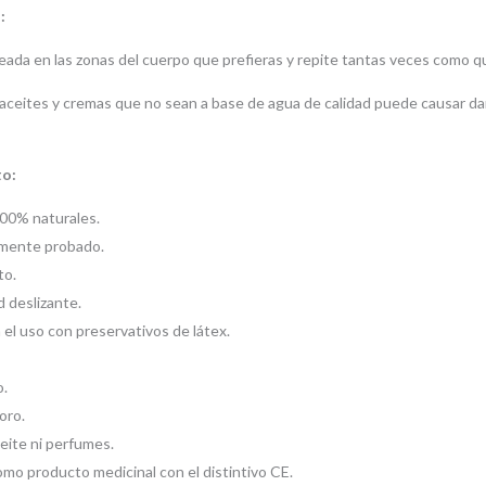
:
seada en las zonas del cuerpo que prefieras y repite tantas veces como qu
, aceites y cremas que no sean a base de agua de calidad puede causar dañ
to:
00% naturales.
mente probado.
to.
 deslizante.
el uso con preservativos de látex.
o.
oro.
eite ni perfumes.
o producto medicinal con el distintivo CE.