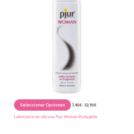
hasta
múltiples
32,90 €
variantes.
Las
opciones
se
pueden
elegir
en
la
página
de
producto
Seleccionar Opciones
7,40
€
-
32,90
€
Lubricante de silicona Pjur Woman Bodyglide