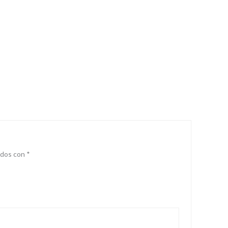
ados con
*