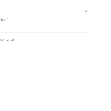
nico
*
e comente.