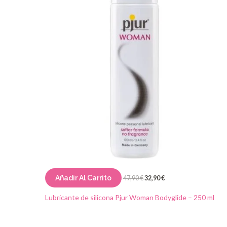
Añadir Al Carrito
47,90
€
32,90
€
Lubricante de silicona Pjur Woman Bodyglide – 250 ml