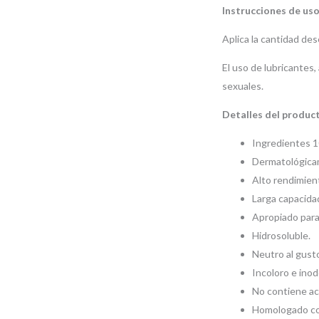
Instrucciones de uso
Aplica la cantidad de
El uso de lubricantes
sexuales.
Detalles del produc
Ingredientes 1
Dermatológica
Alto rendimien
Larga capacidad
Apropiado para 
Hidrosoluble.
Neutro al gust
Incoloro e inod
No contiene ac
Homologado com