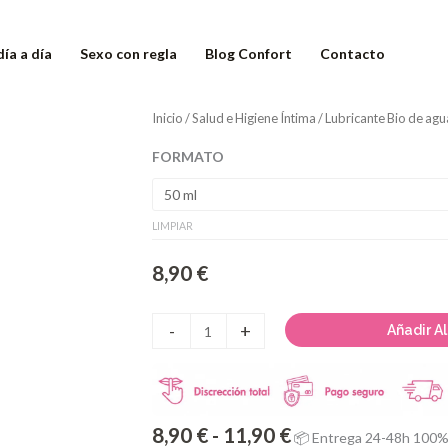
día a día
Sexo con regla
Blog Confort
Contacto
Lubricante
Inicio
/
Salud e Higiene Íntima
/ Lubricante Bio de ag
Rango
Bio
FORMATO
de
de
agua
precios:
Aqua
LIMPIAR
desde
cantidad
8,90
€
8,90 €
hasta
-
+
Añadir Al
11,90 €
8,90
€
-
11,90
€
📦 Entrega 24-48h 100% 