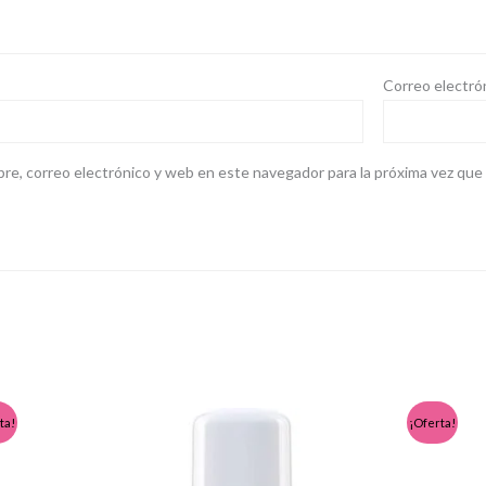
Correo electró
re, correo electrónico y web en este navegador para la próxima vez qu
Rango
Este
ta!
¡Oferta!
de
producto
precios:
desde
tiene
7,40 €