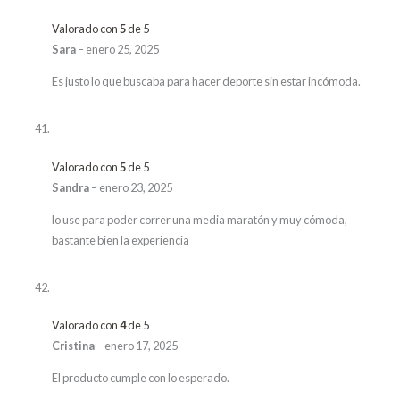
Valorado con
5
de 5
Sara
–
enero 25, 2025
Es justo lo que buscaba para hacer deporte sin estar incómoda.
Valorado con
5
de 5
Sandra
–
enero 23, 2025
lo use para poder correr una media maratón y muy cómoda,
bastante bien la experiencia
Valorado con
4
de 5
Cristina
–
enero 17, 2025
El producto cumple con lo esperado.