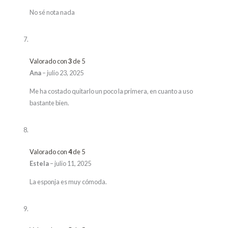
No sé nota nada
Valorado con
3
de 5
Ana
–
julio 23, 2025
Me ha costado quitarlo un poco la primera, en cuanto a uso
bastante bien.
Valorado con
4
de 5
Estela
–
julio 11, 2025
La esponja es muy cómoda.