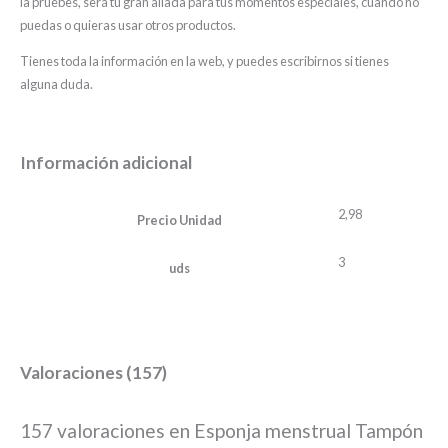
la pruebes, será tu gran aliada para tus momentos especiales, cuando no
puedas o quieras usar otros productos.
Tienes toda la información en la web, y puedes escribirnos si tienes
alguna duda.
Información adicional
2,98
Precio Unidad
3
uds
Valoraciones (157)
157 valoraciones en
Esponja menstrual Tampón