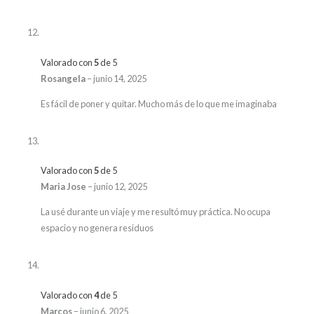
Valorado con
5
de 5
Rosangela
–
junio 14, 2025
Es fácil de poner y quitar. Mucho más de lo que me imaginaba
Valorado con
5
de 5
Maria Jose
–
junio 12, 2025
La usé durante un viaje y me resultó muy práctica. No ocupa
espacio y no genera residuos
Valorado con
4
de 5
Marcos
–
junio 6, 2025