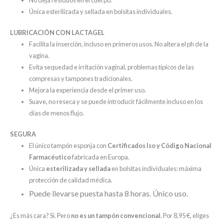
Única
esterilizada
y sellada en bolsitas individuales.
LUBRICACIÓN CON LACTAGEL
Facilita
la
inserción
, incluso en primeros usos. No altera el ph de la
vagina.
Evita
sequedad
e
irritación vaginal, problemas típicos
de las
compresas
y
tampones tradicionales.
Mejora
la
experiencia desde el primer uso.
Suave, no reseca y se puede introducir fácilmente incluso en los
días de menos flujo.
SEGURA
El único tampón esponja con
Certificados Iso y Código Nacional
Farmacéutico
fabricada en Europa.
Única
esterilizada
y sellada
en bolsitas individuales: máxima
protección de calidad médica.
Puede llevarse puesta hasta 8 horas. Único uso.
¿Es más cara? Sí. Pero
no es un tampón convencional.
Por 8,95 €, eliges