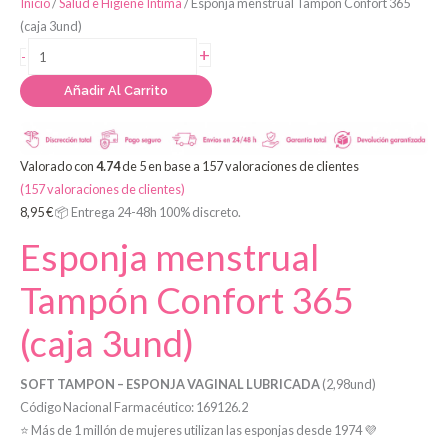
Esponja
Inicio
/
Salud e Higiene Íntima
/ Esponja menstrual Tampón Confort 365
menstrual
(caja 3und)
Tampón
+
-
Confort
Añadir Al Carrito
365
(caja
3und)
cantidad
Valorado con
4.74
de 5 en base a
157
valoraciones de clientes
(
157
valoraciones de clientes)
8,95
€
📦 Entrega 24-48h 100% discreto.
Esponja menstrual
Tampón Confort 365
(caja 3und)
SOFT TAMPON – ESPONJA VAGINAL LUBRICADA
(2,98und)
Código Nacional Farmacéutico:
169126.2
⭐ Más de 1 millón de mujeres utilizan las esponjas desde 1974 💜