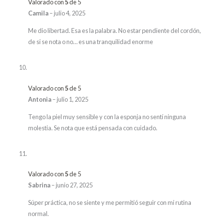
Valorado con
5
de 5
Camila
–
julio 4, 2025
Me dio libertad. Esa es la palabra. No estar pendiente del cordón,
de si se nota o no… es una tranquilidad enorme
Valorado con
5
de 5
Antonia
–
julio 1, 2025
Tengo la piel muy sensible y con la esponja no sentí ninguna
molestia. Se nota que está pensada con cuidado.
Valorado con
5
de 5
Sabrina
–
junio 27, 2025
Súper práctica, no se siente y me permitió seguir con mi rutina
normal.