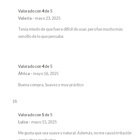
Valorado con
4
de 5
Valeria
–
mayo 23, 2025
Tenía miedo de que fuera difícil de usar, pero fue mucho más
sencillo de lo que pensaba
Valorado con
4
de 5
África
–
mayo 16, 2025
Buena compra, Suaves y muy práctico
Valorado con
5
de 5
Luisa
–
mayo 15, 2025
Me gusta que sea suave y natural. Además, no me causó irritación