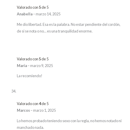
Valorado con
5
de 5
Anabella
–
marzo 14, 2025
Me dio libertad. Esa es la palabra. No estar pendiente del cordón,
de si se nota o no… es una tranquilidad enorme.
Valorado con
5
de 5
María
–
marzo 9, 2025
La recomiendo!
Valorado con
4
de 5
Marcos
–
marzo 1, 2025
Lo hemos probado teniendo sexo con la regla, no hemos notado ni
manchado nada.