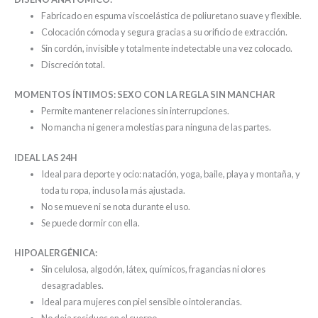
Fabricado en espuma viscoelástica de poliuretano suave y flexible.
Colocación
cómoda
y
segura
gracias a su orificio de extracción.
Sin
cordón,
invisible
y totalmente indetectable
una
vez
colocado.
Discreción total.
MOMENTOS ÍNTIMOS: SEXO CON LA REGLA SIN MANCHAR
Permite
mantener relaciones
sin interrupciones.
No mancha
ni genera molestias para ninguna de las partes.
IDEAL LAS 24H
Ideal para deporte y ocio: natación, yoga, baile,
playa
y montaña, y
toda tu ropa, incluso la más ajustada.
No
se
mueve
ni
se nota
durante el uso.
Se puede dormir con ella.
HIPOALERGÉNICA:
Sin
celulosa,
algodón
,
látex,
químicos,
fragancias ni olores
desagradables.
Ideal
para
mujeres
con
piel sensible o intolerancias.
No
deja
residuos
en el cuerpo.