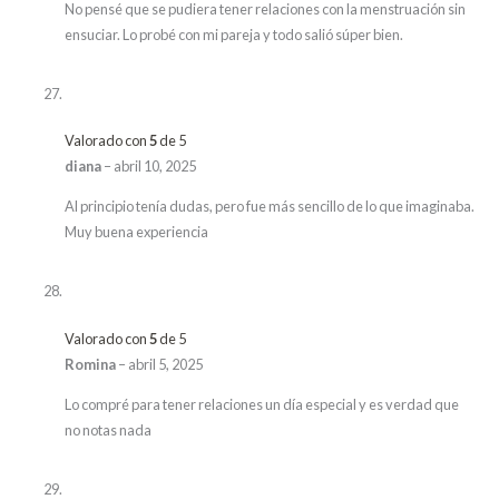
No pensé que se pudiera tener relaciones con la menstruación sin
ensuciar. Lo probé con mi pareja y todo salió súper bien.
Valorado con
5
de 5
diana
–
abril 10, 2025
Al principio tenía dudas, pero fue más sencillo de lo que imaginaba.
Muy buena experiencia
Valorado con
5
de 5
Romina
–
abril 5, 2025
Lo compré para tener relaciones un día especial y es verdad que
no notas nada