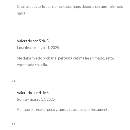
Gran producto, lo uso siempre que hago deporte porque no lo noto
nada
Valorado con
5
de 5
Lourdes
–
marzo 21, 2025
Me daba miedo probarla, pero una vez me he animado, estoy
encantada con ella.
Valorado con
4
de 5
Sonia
–
marzo 17, 2025
Aunque parece un poco grande, se adapta perfectamente