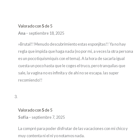
Valorado con
5
de 5
Ana
–
septiembre 18, 2025
»Brutal!! Menudo descubrimiento estas esponjitas!! Ya no hay
regla que impida que haga nada (no por mi, a veces la otra persona
es un poco tiquismiquis con el tema). A la hora de sacarla igual
cuesta un poco hasta que le coges el truco, pero tranquilas que
sale, la vagina no es infinita y de ahí no se escapa. las super
recomiendo!!
Valorado con
5
de 5
Sofía
–
septiembre 7, 2025
La compré para poder disfrutar de las vacaciones con mi chico y
muy contenta ni el ni yo notamos nada.