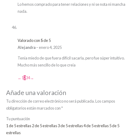
Lo hemos comprado para tener relaciones y ni se nota ni mancha
nada.
Valorado con
5
de 5
Alejandra
–
enero 4, 2025
Tenía miedo de que fuera difícil sacarla, pero fue súper intuitivo.
Mucho más sencillo de lo que creía
←
1
2
3
4
→
Añade una valoración
Tu dirección de correo electrónico no será publicada.
Los campos
obligatorios están marcados con
*
Tu puntuación
1 de 5 estrellas
2 de 5 estrellas
3 de 5 estrellas
4 de 5 estrellas
5 de 5
estrellas