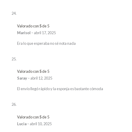
Valorado con
5
de 5
Marisol
–
abril 17, 2025
Era lo que esperaba no sé nota nada
Valorado con
5
de 5
Saray
–
abril 12, 2025
El envío llegó rápido y la esponja es bastante cómoda
Valorado con
5
de 5
Lucia
–
abril 10, 2025