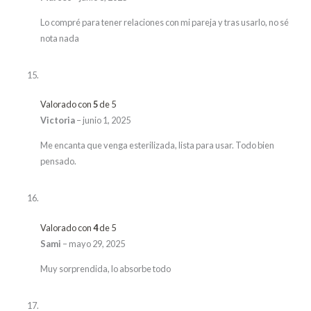
Lo compré para tener relaciones con mi pareja y tras usarlo, no sé
nota nada
Valorado con
5
de 5
Victoria
–
junio 1, 2025
Me encanta que venga esterilizada, lista para usar. Todo bien
pensado.
Valorado con
4
de 5
Sami
–
mayo 29, 2025
Muy sorprendida, lo absorbe todo