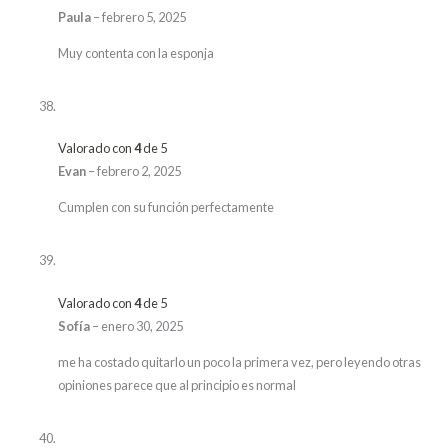
Paula
–
febrero 5, 2025
Muy contenta con la esponja
Valorado con
4
de 5
Evan
–
febrero 2, 2025
Cumplen con su función perfectamente
Valorado con
4
de 5
Sofía
–
enero 30, 2025
me ha costado quitarlo un poco la primera vez, pero leyendo otras
opiniones parece que al principio es normal