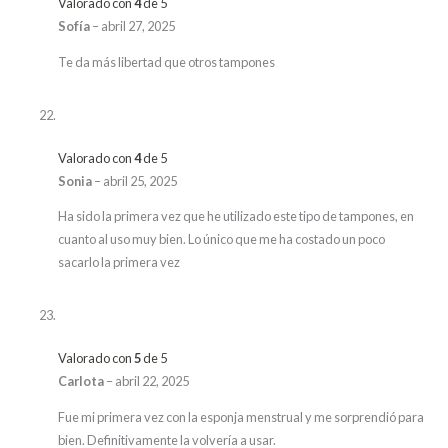
Valorado con
4
de 5
Sofía
–
abril 27, 2025
Te da más libertad que otros tampones
Valorado con
4
de 5
Sonia
–
abril 25, 2025
Ha sido la primera vez que he utilizado este tipo de tampones, en
cuanto al uso muy bien. Lo único que me ha costado un poco
sacarlo la primera vez
Valorado con
5
de 5
Carlota
–
abril 22, 2025
Fue mi primera vez con la esponja menstrual y me sorprendió para
bien. Definitivamente la volvería a usar.