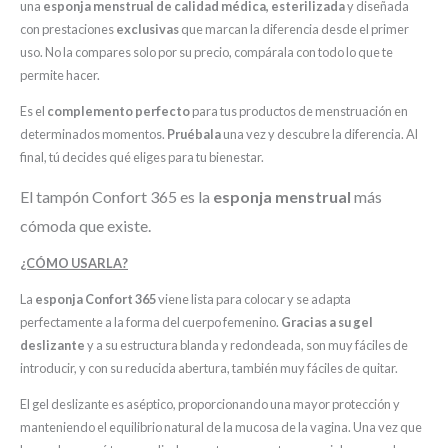
una
esponja menstrual de calidad médica, esterilizada
y diseñada
con prestaciones
exclusivas
que marcan la diferencia desde el primer
uso. No la compares solo por su precio, compárala con todo lo que te
permite hacer.
Es el
complemento perfecto
para tus productos de menstruación en
determinados momentos.
Pruébala
una vez y descubre la diferencia. Al
final, tú decides qué eliges para tu bienestar.
El tampón Confort 365
es la
esponja menstrual
más
cómoda que existe.
¿CÓMO USARLA?
La
esponja Confort 365
viene lista para colocar y se adapta
perfectamente a la forma del cuerpo femenino.
Gracias a su gel
deslizante
y a su estructura blanda y redondeada, son muy fáciles de
introducir, y con su reducida abertura, también muy fáciles de quitar.
El gel deslizante es aséptico, proporcionando una mayor protección y
manteniendo el equilibrio natural de la mucosa de la vagina. Una vez que