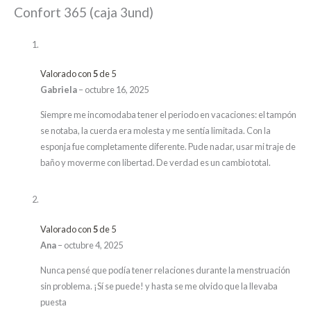
Confort 365 (caja 3und)
Valorado con
5
de 5
Gabriela
–
octubre 16, 2025
Siempre me incomodaba tener el periodo en vacaciones: el tampón
se notaba, la cuerda era molesta y me sentía limitada. Con la
esponja fue completamente diferente. Pude nadar, usar mi traje de
baño y moverme con libertad. De verdad es un cambio total.
Valorado con
5
de 5
Ana
–
octubre 4, 2025
Nunca pensé que podía tener relaciones durante la menstruación
sin problema. ¡Sí se puede! y hasta se me olvido que la llevaba
puesta