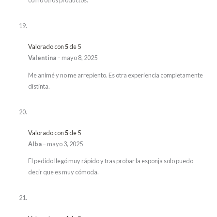
como otros productos.
Valorado con
5
de 5
Valentina
–
mayo 8, 2025
Me animé y no me arrepiento. Es otra experiencia completamente
distinta.
Valorado con
5
de 5
Alba
–
mayo 3, 2025
El pedido llegó muy rápido y tras probar la esponja solo puedo
decir que es muy cómoda.