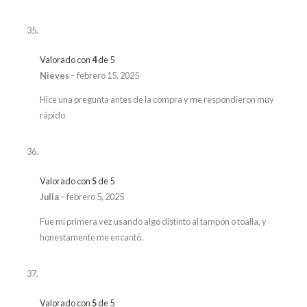
Valorado con
4
de 5
Nieves
–
febrero 15, 2025
Hice una pregunta antes de la compra y me respondieron muy
rápido
Valorado con
5
de 5
Julia
–
febrero 5, 2025
Fue mi primera vez usando algo distinto al tampón o toalla, y
honestamente me encantó.
Valorado con
5
de 5