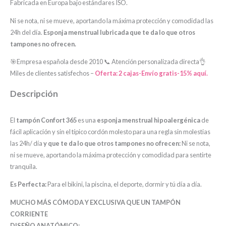
Fabricada en Europa bajo estándares ISO.
Ni se nota, ni se mueve, aportando la máxima protección y comodidad las
24h del día.
Esponja menstrual lubricada
que te da lo que otros
tampones no ofrecen.
🎯Empresa española desde 2010 📞 Atención personalizada directa👌
Miles de clientes satisfechos –
Oferta: 2 cajas-Envío gratis-15% aquí.
Descripción
El
tampón Confort 365
es una
esponja menstrual hipoalergénica
de
fácil aplicación y sin el típico cordón molesto para una regla sin molestias
las 24h/ día
y que te da lo que otros tampones no ofrecen:
Ni se nota,
ni se mueve, aportando la máxima protección y comodidad para sentirte
tranquila.
Es Perfecta:
Para el bikini, la piscina, el deporte, dormir y tú día a día.
MUCHO MÁS CÓMODA Y EXCLUSIVA QUE UN TAMPÓN
CORRIENTE
DISEÑO ANATÓMICO: