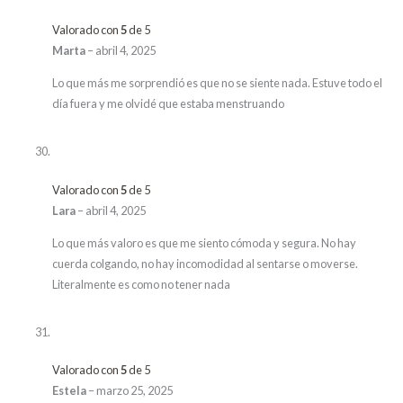
Valorado con
5
de 5
Marta
–
abril 4, 2025
Lo que más me sorprendió es que no se siente nada. Estuve todo el
día fuera y me olvidé que estaba menstruando
Valorado con
5
de 5
Lara
–
abril 4, 2025
Lo que más valoro es que me siento cómoda y segura. No hay
cuerda colgando, no hay incomodidad al sentarse o moverse.
Literalmente es como no tener nada
Valorado con
5
de 5
Estela
–
marzo 25, 2025