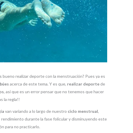
bueno realizar deporte con la menstruación? Pues ya es
abúes
acerca de este tema. Y es que,
realizar deporte
de
os
, así que es un error pensar que no tenemos que hacer
 la regla!!
gía
van variando a lo largo de nuestro
ciclo menstrual
,
endimiento durante la fase folicular y disminuyendo este
ón para no practicarlo.