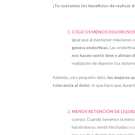
¡Te contamos los beneficios de realizar 
CÓLICOS MENOS DOLOROSO
igual que al mantener relaciones
genera endorfinas
. Las endorfin
nos hacen sentir bien y alivian e
realización de deporte tus dolore
Además, otro pequeño dato,
las mujeres q
tolerancia al dolor
, lo que hace que duran
MENOS RETENCIÓN DE LÍQUI
cuerpo. Cuando tenemos la menstr
haciéndonos sentir hinchadas y c
nos ayuda a disminuir la retenció