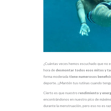
¿Cuántas veces hemos escuchado que no es 
hora de
desmontar todos esos mitos y t
forma moderada
tiene numerosos benefici
deporte. ¡¡Mantén tus rutinas cuando tengas
Cierto es que nuestro
rendimiento y ener
encontrándonos en nuestro pico de máximo r
durante la menstruación, pero eso no es raz