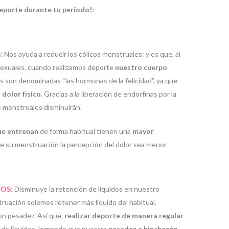
deporte durante tu período!:
S
:
Nos ayuda a reducir los cólicos menstruales: y es que, al
 sexuales, cuando realizamos deporte
nuestro cuerpo
as son denominadas “las hormonas de la felicidad”, ya que
l dolor físico
. Gracias a la liberación de endorfinas por la
s menstruales disminuirán.
ue entrenan
de forma habitual tienen una
mayor
te su menstruación la percepción del dolor sea menor.
DOS
:
Disminuye la retención de líquidos en nuestro
uación solemos retener más líquido del habitual,
on pesadez. Así que,
realizar deporte de manera regular
n de líquidos, logrando que nuestra
pesadez e hinchazón