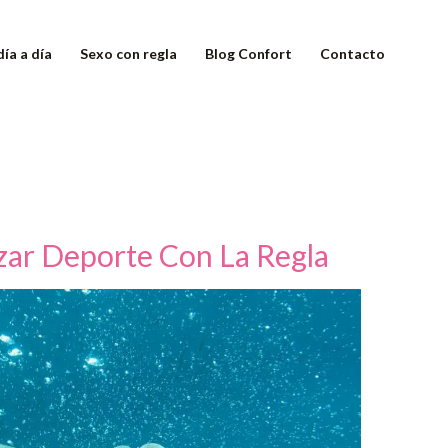
día a día
Sexo con regla
Blog Confort
Contacto
izar Deporte Con La Regla