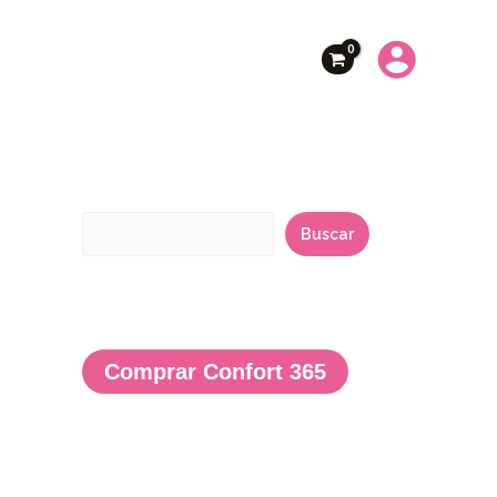
B
u
Buscar
s
c
a
r
Comprar Confort 365