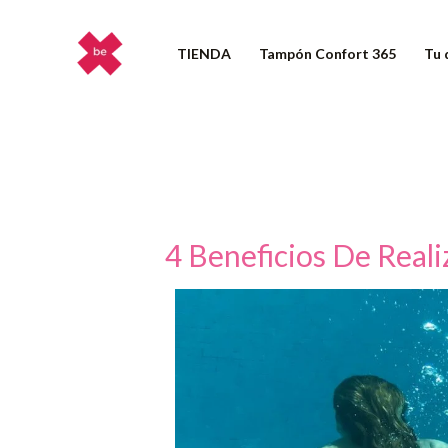
Ir
al
TIENDA
Tampón Confort 365
Tu 
contenido
4 Beneficios De Real