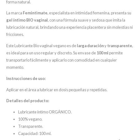
forma natural.
La marca
Femintimate
, especialista en intimidad femenina, presenta su
gel íntimo BIO vaginal
, con una fórmula suave y sedosa que imita la
lubricación natural, brindando una experiencia placentera sin molestias ni
fricciones.
Este Lubricante Bio vaginal vegano es de
larga duración
y
transparente
,
es ideal para un uso regular y discreto. Su envase de
100 ml
permite
transportarlo fácilmente y aplicarlo con comodidad en cualquier
momento.
Instrucciones de uso:
Aplicar en el área a lubricar en dosis pequeñas y repetidas.
Detalles del producto:
Lubricante íntimo ORGÁNICO.
100% vegano.
Transparente.
Capacidad: 100 ml.