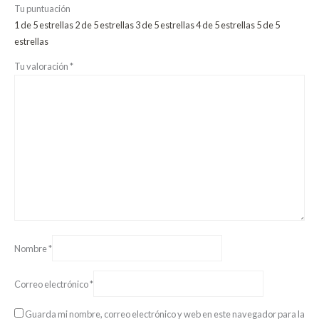
Tu puntuación
1 de 5 estrellas
2 de 5 estrellas
3 de 5 estrellas
4 de 5 estrellas
5 de 5
estrellas
Tu valoración
*
Nombre
*
Correo electrónico
*
Guarda mi nombre, correo electrónico y web en este navegador para la