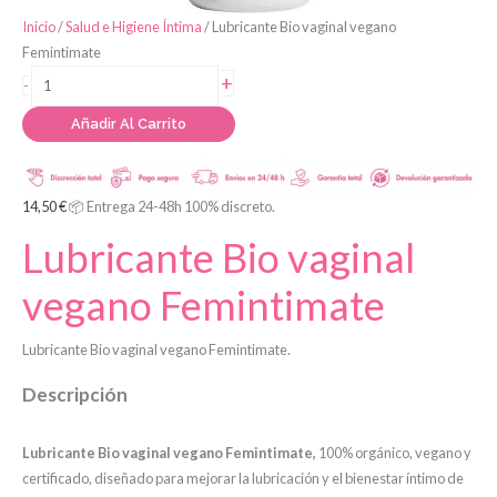
Lubricante
Inicio
/
Salud e Higiene Íntima
/ Lubricante Bio vaginal vegano
Bio
Femintimate
vaginal
+
-
vegano
Añadir Al Carrito
Femintimate
cantidad
14,50
€
📦 Entrega 24-48h 100% discreto.
Lubricante Bio vaginal
vegano Femintimate
Lubricante Bio vaginal vegano Femintimate.
Descripción
Lubricante Bio vaginal vegano Femintimate,
100% orgánico, vegano y
certificado, diseñado para mejorar la lubricación y el bienestar íntimo de