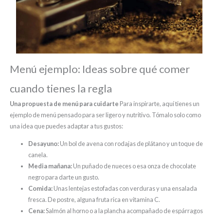
Menú ejemplo: Ideas sobre qué comer
cuando tienes la regla
Una propuesta de menú para cuidarte
Para inspirarte, aquí tienes un
ejemplo de menú pensado para ser ligero y nutritivo. Tómalo solo como
una idea que puedes adaptar a tus gustos
:
Desayuno:
Un bol de avena con rodajas de plátano y un toque de
canela.
Media mañana:
Un puñado de nueces o esa onza de chocolate
negro para darte un gusto.
Comida:
Unas lentejas estofadas con verduras y una ensalada
fresca. De postre, alguna fruta rica en vitamina C.
Cena:
Salmón al horno o a la plancha acompañado de espárragos