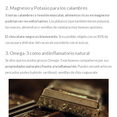
2. Magnesio y Potasio para los calambres
Si
notas calambres o tensión muscular, alimentos ricos en magnesio
podrían ser reconfortantes
. Los plátanos (que también tienen potasio),
las nueces, almendras y semillas de calabaza muy buenas opciones.
El chocolate negro es bienvenido
. Si es posible, elígelo con un 85% de
cacao para disfrutar del cacao sin excederte con el azúcar.
3. Omega-3 como antiinflamatorio natural
Se dice que los ácidos grasos Omega-3 son buenos compañeros por sus
propiedades naturales frente a la inflamación
. Puedes encontrarlos en
pescados azules (salmón, sardinas), semillas de chía o aguacate.