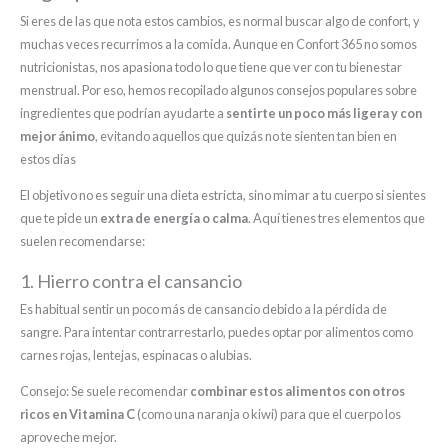
Si eres de las que nota estos cambios, es normal buscar algo de confort, y
muchas veces recurrimos a la comida. Aunque en Confort 365 no somos
nutricionistas, nos apasiona todo lo que tiene que ver con tu bienestar
menstrual. Por eso, hemos recopilado algunos consejos populares sobre
ingredientes que podrían ayudarte a
sentirte un poco más ligera y con
mejor ánimo
, evitando aquellos que quizás no te sienten tan bien en
estos días
El objetivo no es seguir una dieta estricta, sino mimar a tu cuerpo si sientes
que te pide un
extra de energía o calma
. Aquí tienes tres elementos que
suelen recomendarse:
1. Hierro contra el cansancio
Es habitual sentir un poco más de cansancio debido a la pérdida de
sangre. Para intentar contrarrestarlo, puedes optar por alimentos como
carnes rojas, lentejas, espinacas o alubias.
Consejo: Se suele recomendar
combinar estos alimentos con otros
ricos en Vitamina C
(como una naranja o kiwi) para que el cuerpo los
aproveche mejor.