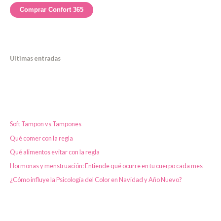
r
Comprar Confort 365
Ultimas entradas
Soft Tampon vs Tampones
Qué comer con la regla
Qué alimentos evitar con la regla
Hormonas y menstruación: Entiende qué ocurre en tu cuerpo cada mes
¿Cómo influye la Psicología del Color en Navidad y Año Nuevo?