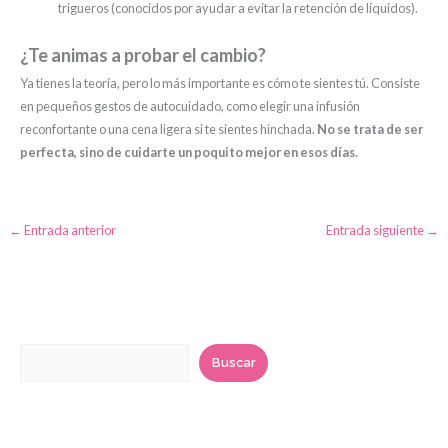
trigueros (conocidos por ayudar a evitar la retención de líquidos).
¿Te animas a probar el cambio?
Ya tienes la teoría, pero lo más importante es cómo te sientes tú. Consiste
en pequeños gestos de autocuidado, como elegir una infusión
reconfortante o una cena ligera si te sientes hinchada.
No se trata de ser
perfecta, sino de cuidarte un poquito mejor en esos días.
←
Entrada anterior
Entrada siguiente
→
B
u
Buscar
s
c
a