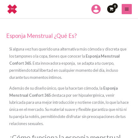
Ir
al
contenido
Esponja Menstrual ¿Qué Es?
Si alguna vez has querido una alternativa más cómoda y discreta que
los tampones o la copa, tienes que conocer la
Esponja Menstrual
Confort 365
. Esta innovadora esponja, se adapta a tu cuerpo,
permitiendo total libertad en cualquier momento del día, incluso
durante tus momentos íntimos.
Además de su diseño único, que la hace tan cómoda, la
Esponja
Menstrual Confort 365
destaca por ser hipoalergénica, venir
lubricada para una mejor introducción y no tiene cordón, lo que la hace
única en el mercado. Su material suave y flexible garantiza que ni tú ni
tu pareja la notéis, permitiéndote disfrutar sin preocupaciones de tus
relaciones sexuales.
¿Cómo funciona la esponja menstrual