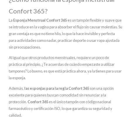
Confort 365?
La
Esponja Menstrual Confort 365
es un tampón flexible y suave que
se introduce en la vagina para absorber el flujo sin causar molestias. Su
gran ventaja es que no tiene hilo, lo que la hace invisible y perfecta
para actividades como nadar, practicar deporte o usar ropa ajustada
sin preocupaciones.
Al igual que otros productos menstruales, requiere un poco de
práctica al principio, ¿Te acuerdas de cuándo empezaste a utilizar
tampones? Lo bueno, es que está práctica ahora, ya la tienes para usar
la esponja.
Además,
las esponjas para la regla Confort 365
son una opción
excelente para quienes buscan comodidad sin renunciar a la
protección.
Confort 365
es el único tampón con código nacional
farmacéutico y certificación ISO, lo que garantiza su seguridad y
calidad.