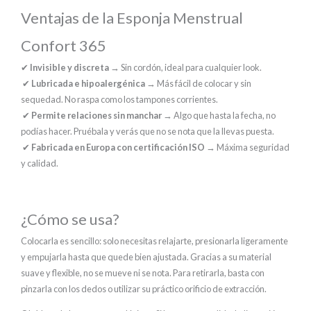
Ventajas de la Esponja Menstrual
Confort 365
✔
Invisible y discreta
→ Sin cordón, ideal para cualquier look.
✔
Lubricada e hipoalergénica
→ Más fácil de colocar y sin
sequedad. No raspa como los tampones corrientes.
✔
Permite relaciones sin manchar
→ Algo que hasta la fecha, no
podías hacer. Pruébala y verás que no se nota que la llevas puesta.
✔
Fabricada en Europa con certificación ISO
→ Máxima seguridad
y calidad.
¿Cómo se usa?
Colocarla es sencillo: solo necesitas relajarte, presionarla ligeramente
y empujarla hasta que quede bien ajustada. Gracias a su material
suave y flexible, no se mueve ni se nota. Para retirarla, basta con
pinzarla con los dedos o utilizar su práctico orificio de extracción.