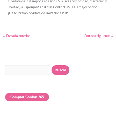
Olvídate de los tampones clásicos. Si buscas comodidad, discreción y
libertad, la
Esponja Menstrual Confort 365
es la mejor opción.
¡Descúbrela y olvídate de limitaciones! 💖
←
Entrada anterior
Entrada siguiente
→
B
u
Buscar
s
c
a
r
Comprar Confort 365