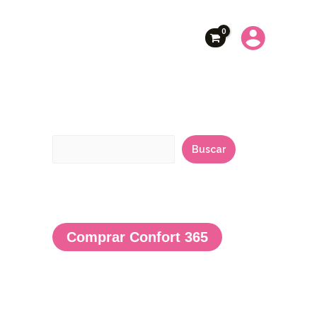
B
u
Buscar
s
c
a
r
Comprar Confort 365