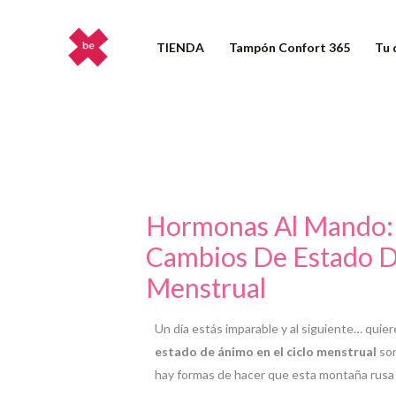
Ir
al
TIENDA
Tampón Confort 365
Tu 
contenido
Hormonas Al Mando:
Cambios De Estado D
Menstrual
Un día estás imparable y al siguiente… quier
estado de ánimo en el ciclo menstrual
son
hay formas de hacer que esta montaña rusa 