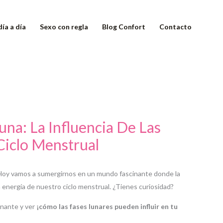
día a día
Sexo con regla
Blog Confort
Contacto
na: La Influencia De Las
Ciclo Menstrual
 Hoy vamos a sumergirnos en un mundo fascinante donde la
a energía de nuestro ciclo menstrual. ¿Tienes curiosidad?
inante y ver
¡cómo las fases lunares pueden influir en tu