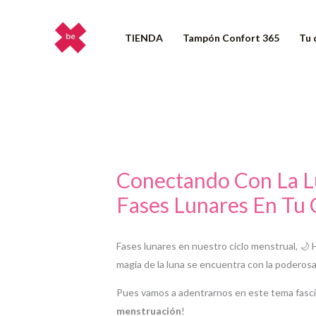
Ir
al
TIENDA
Tampón Confort 365
Tu 
contenido
Conectando Con La Lu
Fases Lunares En Tu 
Fases lunares en nuestro ciclo menstrual, 
magia de la luna se encuentra con la poderos
Pues vamos a adentrarnos en este tema fasc
menstruación
!