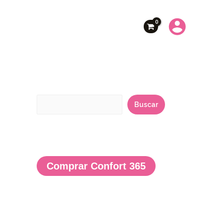
B
u
Buscar
s
c
a
r
Comprar Confort 365