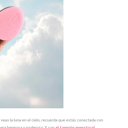
y veas la luna en el cielo, recuerda que estás conectada con
anera hermosa y poderosa. Y con
el tampón menstrual